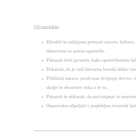
Cilj projekta
:
Združiti in usklajeno povezati naravo, kulturo,
edinstveno in močno sporočilo.
Pokazati širši javnosti, kako sporočilnostno la
Dokazati, da je tudi literarna beseda lahko vi
Približati naravo, predvsem življenje dreves, š
okolje in obnovitev stika z le-to.
Pokazati in dokazati, da ustvarjanje in umetno
Opazovalca odpeljati v poglobljen trenutek las