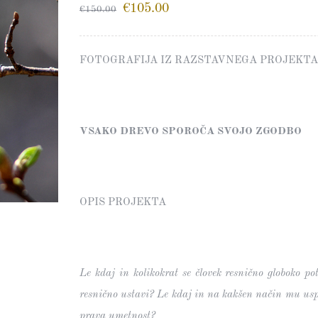
€
105.00
€
150.00
FOTOGRAFIJA IZ RAZSTAVNEGA PROJEKTA
VSAKO DREVO SPOROČA SVOJO ZGODBO
OPIS PROJEKTA
Le kdaj in kolikokrat se človek resnično globoko po
resnično ustavi? Le kdaj in na kakšen način mu uspe
prava umetnost?