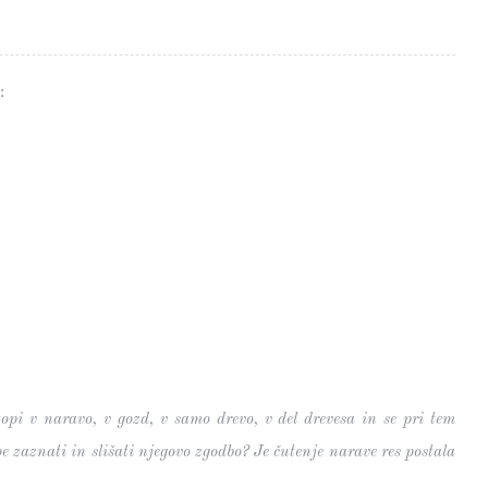
:
topi v naravo, v gozd, v samo drevo, v del drevesa in se pri tem
 zaznati in slišati njegovo zgodbo? Je čutenje narave res postala