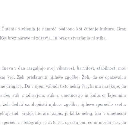
o. Čutenje življenja je namreč podobno kot čutenje kulture. Brez
Kot brez narave ni zdravja. In brez ustvarjanja ni stika.
dneva v dan razgaljajo svoj vihravost, barvitost, stabilnost, moč
ekaj več. Želi predstaviti njihove zgodbe. Želi, da se opazovalcu
kne drugače. Da v njem vzbudi tisto nekaj več, ki mu narekuje, da
s sabo, stik z zdravjem, stik z umetnostjo in kulturo. Izjemnim
, želi dodati oz. dopisati njihove zgodbe, njihovo sporočilo svetu.
ebuje tudi kratek literarni zapis, je lahko nekaj, kar v umetnosti
sporočil in fotografij se avtorica sprašujem, če ni morda čas, da