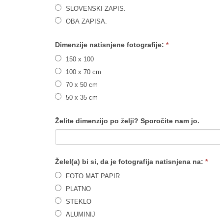
SLOVENSKI ZAPIS.
OBA ZAPISA.
Dimenzije natisnjene fotografije:
*
150 x 100
100 x 70 cm
70 x 50 cm
50 x 35 cm
Želite dimenzijo po želji? Sporočite nam jo.
Želel(a) bi si, da je fotografija natisnjena na:
*
FOTO MAT PAPIR
PLATNO
STEKLO
ALUMINIJ