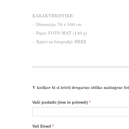
KARAKTERISTIKE:
– Dimenzija: 70 x 100 cm
– Papir: FOTO MAT (140 g)
– Zapisi na fotografiji: BREZ
V kolikor bi si želeli drugačno obliko natisnjene fot
"CASTUM
If
Vaši podatki (ime in priimek)
*
MADE"
you
IZBOR
are
Vaš Email
*
FOTOGRAFIJE
human,