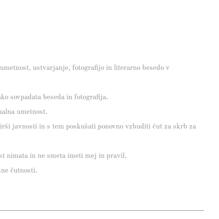
 umetnost, ustvarjanje, fotografijo in literarno besedo v
hko sovpadata beseda in fotografija.
zualna umetnost.
irši javnosti in s tem poskušati ponovno vzbuditi čut za skrb za
st nimata in ne smeta imeti mej in pravil.
tne čutnosti.