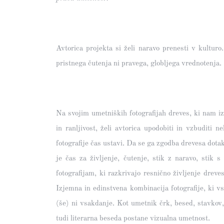
Avtorica projekta si želi naravo prenesti v kultur
pristnega čutenja ni pravega, globljega vrednotenja. 
Na svojim umetniških fotografijah dreves, ki nam iz 
in ranljivost, želi avtorica upodobiti in vzbuditi n
fotografije čas ustavi. Da se ga zgodba drevesa dota
je čas za življenje, čutenje, stik z naravo, stik 
fotografijam, ki razkrivajo resnično življenje dreves
Izjemna in edinstvena kombinacija fotografije, ki vs
(še) ni vsakdanje. Kot umetnik črk, besed, stavkov, 
tudi literarna beseda postane vizualna umetnost.