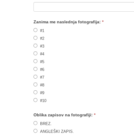
leave
this
Zanima me naslednja fotografija:
*
field
#1
blank.
#2
#3
#4
#5
#6
#7
#8
#9
#10
Oblika zapisov na fotografiji:
*
BREZ.
ANGLEŠKI ZAPIS.