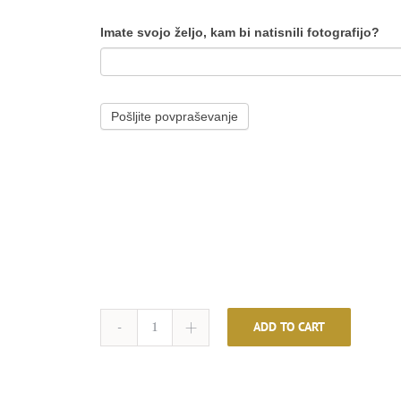
Imate svojo željo, kam bi natisnili fotografijo?
Pošljite povpraševanje
ADD TO CART
#9
quantity